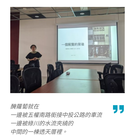
醃蘿蔔就在
一邊被五權南路銜接中投公路的車流
一邊被綠川的水流夾繞的
中間的一棟透天厝裡。