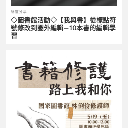
講座分享
◇圖書館活動◇【我與書】從標點符
號修改到圈外編輯—10本書的編輯學
習