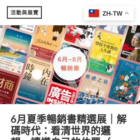
活動與展覽
ZH-TW
MENU
6月夏季暢銷書精選展｜解
碼時代：看清世界的邏