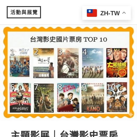
活動與展覽
ZH-TW
MENU
主題影展｜台灣影史票房