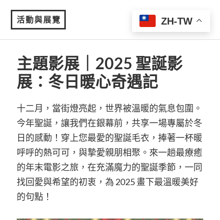
活動與展覽
ZH-TW
MENU
主題影展｜2025 聖誕影
展：冬日暖心奇遇記
十二月，當街燈亮起，世界被溫暖的氣息包圍。
今年聖誕，讓我們在銀幕前，共享一場專屬於冬
日的感動！穿上您最愛的聖誕毛衣，捧著一杯暖
呼呼的熱可可，與摯愛親朋相聚。來一趟最療癒
的年末電影之旅，在充滿魔力的聖誕季節，一同
找回愛與希望的初衷，為 2025 畫下最溫暖美好
的句點！