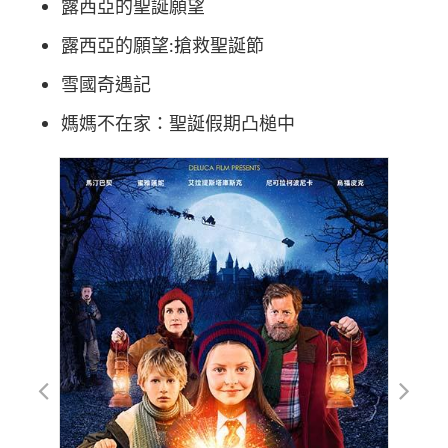
露西亞的聖誕願望
露西亞的願望:搶救聖誕節
雪國奇遇記
媽媽不在家：聖誕假期凸槌中