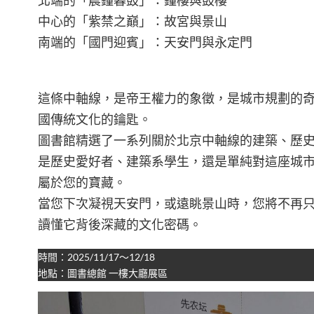
北端的「晨鐘暮鼓」：鐘樓與鼓樓
中心的「紫禁之巔」：故宮與景山
南端的「國門迎賓」：天安門與永定門
這條中軸線，是帝王權力的象徵，是城市規劃的
國傳統文化的鑰匙。
圖書館精選了一系列關於北京中軸線的建築、歷
是歷史愛好者、建築系學生，還是單純對這座城
屬於您的寶藏。
當您下次凝視天安門，或遠眺景山時，您將不再
讀懂它背後深藏的文化密碼。
時間：2025/11/17～12/18
地點：圖書總館 一樓大廳展區