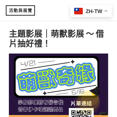
活動與展覽
ZH-TW
MENU
主題影展｜萌獸影展 ～ 借
片抽好禮！