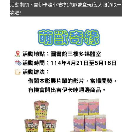
活動期間，吉伊卡哇小禮物(泡麵或盒玩)每人限領取一
次喔!