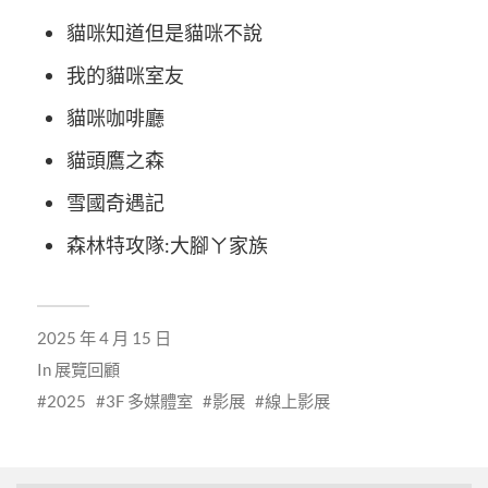
貓咪知道但是貓咪不說
我的貓咪室友
貓咪咖啡廳
貓頭鷹之森
雪國奇遇記
森林特攻隊:大腳ㄚ家族
2025 年 4 月 15 日
In
展覽回顧
2025
3F 多媒體室
影展
線上影展