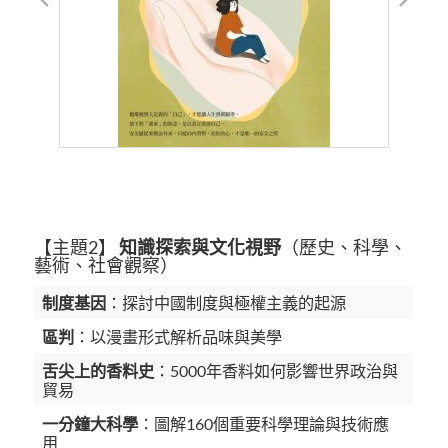
【主題2】
知識探索與文化視野
（歷史、科學、
藝術、社會觀察）
制度基因
：探討中國制度與極權主義的起源
區判
：以漫畫形式解析品味與美學
舌尖上的香料史
：5000年香料如何影響世界政治與
貿易
一分鐘大科學
：圖解160個重要科學理論與技術應
用