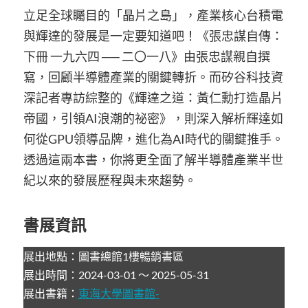
立足全球矚目的「晶片之島」，產業核心台積電
與輝達的發展是一定要知道吧！《張忠謀自傳：
下冊 一九六四 ── 二〇一八》由張忠謀親自撰
寫，回顧半導體產業的關鍵轉折。而矽谷科技資
深記者專訪綜整的《輝達之道：黃仁勳打造晶片
帝國，引領AI浪潮的祕密》，則深入解析輝達如
何從GPU領導品牌，進化為AI時代的關鍵推手。
透過這兩本書，你將更全面了解半導體產業半世
紀以來的發展歷程與未來趨勢。
書展資訊
展出地點：圖書總館1樓暢銷書區
展出時間：2024-03-01 ～ 2025-05-31
展出書籍：
東海大學圖書館-