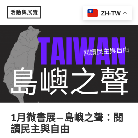
活動與展覽
ZH-TW
MENU
1月微書展—島嶼之聲：閱
讀民主與自由