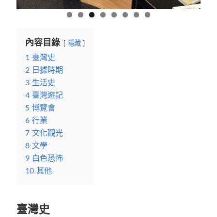
內容目錄
隱藏
1
臺灣史
2
日據時期
3
生活史
4
臺灣遊記
5
博覽會
6
行業
7
文化觀光
8
文學
9
白色恐怖
10
其他
臺灣史