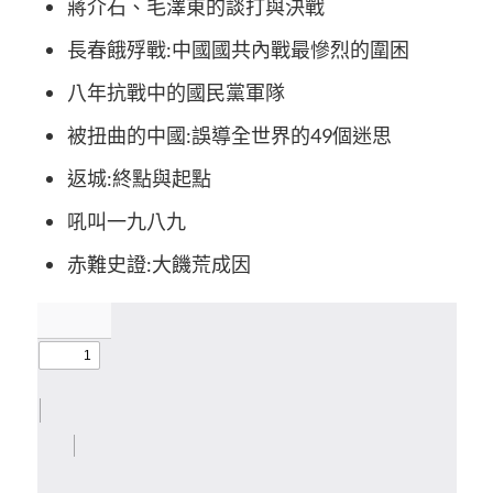
蔣介石、毛澤東的談打與決戰
長春餓殍戰:中國國共內戰最慘烈的圍困
八年抗戰中的國民黨軍隊
被扭曲的中國:誤導全世界的49個迷思
返城:終點與起點
吼叫一九八九
赤難史證:大饑荒成因