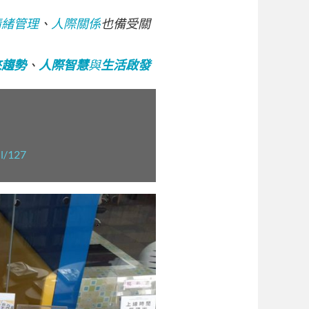
情緒管理
、
人際關係
也備受關
來趨勢
、
人際智慧
與
生活啟發
il/127