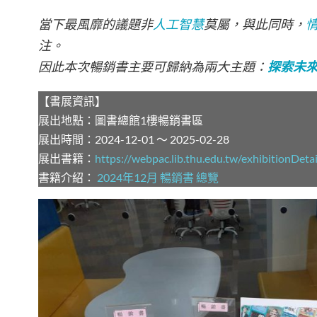
當下最風靡的議題非
人工智慧
莫屬，與此同時，
注。
因此本次暢銷書主要可歸納為兩大主題：
探索未
【書展資訊】
展出地點：圖書總館1樓暢銷書區
展出時間：2024-12-01 ～ 2025-02-28
展出書籍：
https://webpac.lib.thu.edu.tw/exhibitionDeta
書籍介紹：
2024年12月 暢銷書 總覽