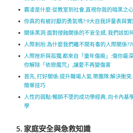
霸凌是什麼:從教室到社會,直視你我的暗黑之
你真的有被討厭的勇氣嗎?:9大自我評量表與
關係黑洞:面對侵蝕關係的不安全感, 我們該如
人際剝削:為什麼我們離不開有毒的人際關係?7
人際挫折與孤獨,都來自「童年傷痕」:傷你最
你解除「依戀魔咒」,讓愛不再變傷害
首先, 打好關係:提升職場人氣.帶團隊.解決衝突
簡單技巧
人性的弱點:暢銷不墜的成功學經典, 向卡內
學
5. 家庭安全與急救知識