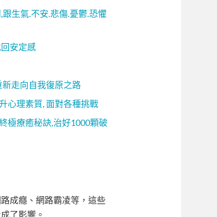
跟生氣.不安.悲傷.憂鬱.恐懼
找回安定感
 重新走向自我復原之路
升心理素質, 面對各種挑戰
極療癒秘訣,治好1000顆破
網路成癮、網路霸凌等，這些
造成了影響。