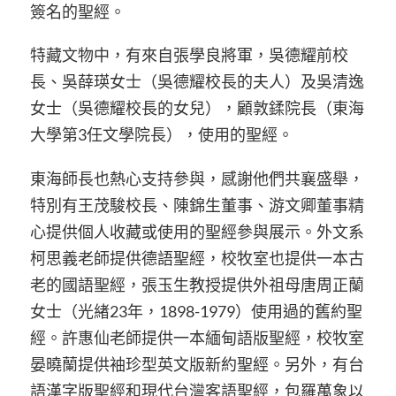
簽名的聖經。
特藏文物中，有來自張學良將軍，吳德耀前校
長、吳薛瑛女士（吳德耀校長的夫人）及吳清逸
女士（吳德耀校長的女兒），顧敦鍒院長（東海
大學第3任文學院長），使用的聖經。
東海師長也熱心支持參與，感謝他們共襄盛舉，
特別有王茂駿校長、陳錦生董事、游文卿董事精
心提供個人收藏或使用的聖經參與展示。外文系
柯思義老師提供德語聖經，校牧室也提供一本古
老的國語聖經，張玉生教授提供外祖母唐周正蘭
女士（光緖23年，1898-1979）使用過的舊約聖
經。許惠仙老師提供一本緬甸語版聖經，校牧室
晏曉蘭提供袖珍型英文版新約聖經。另外，有台
語漢字版聖經和現代台灣客語聖經，包羅萬象以