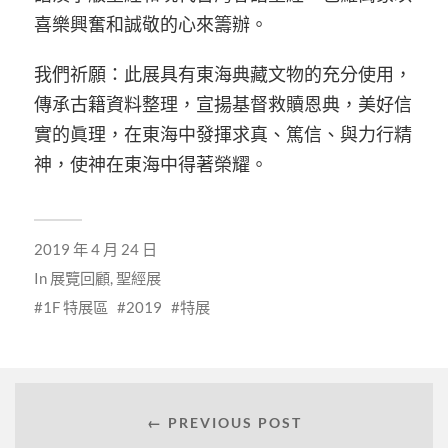
喜樂興奮和誠敬的心來籌辦。
我們祈願：此展具有東海典藏文物的充分使用，
傳承古籍資料整理，宣揚基督救贖恩典，美好信
實的眞理，在東海中發揮求真、篤信、與力行精
神，使神在東海中得著榮耀。
2019 年 4 月 24 日
In
展覽回顧
,
聖經展
1F 特展區
2019
特展
← PREVIOUS POST