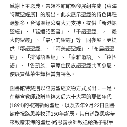
感謝上主恩典，帶領本館館務發展組完成【東海
特藏聖經展】的展出。此次展示聖經的特色與種
類繁多，台灣聖經公會大力支持，提供「新港語
聖經」、「舊遺詔聖書」，「千語聖經」，「最
大的聖經」、「最小的聖經」等一同參展，更提
供「鄒語聖經」、「阿美語聖經」、｢布農語聖
經」、「排灣語聖經」、「泰雅爾語」、「達悟
語」、「魯凱族」等原住民族語聖經共同參展，
使展覽蓬蓽生輝相當有特色。
圖書館特藏則以館藏聖經文物方式展出：一是，
在華宣教師致贈慈禧太后六十大壽的那個年代
(1894)的複刻新約聖經，以及去年9 月22日圖書
館慶祝路思義牧師150年誕辰，其曾孫路思客帶
來致贈東海的聖經-路思義牧師致送給孫子親筆