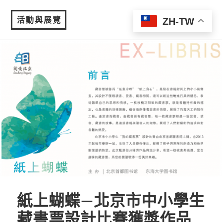
活動與展覽
ZH-TW
MENU
紙上蝴蝶—北京市中小學生
藏書票設計比賽獲獎作品