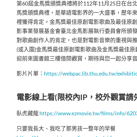
第60屆金馬獎頒獎典禮將於112年11月25日在
馬獎頒獎典禮，是華語電影界的一大盛事，歷年
裡獲得肯定。金馬獎最佳原創電影歌曲及最佳原
影事業發展基金會臺北金馬影展執行委員會所頒
對歌曲創作人的肯定，也是對電影音樂的重視與
(或入圍)金馬獎最佳原創電影歌曲及金馬獎最佳
迎前來圖書館三樓借閱觀賞，期待與您一起分享
影片片單：
https://webpac.lib.thu.edu.tw/exhibit
電影線上看(限校內IP，校外觀賞請先
臥虎藏龍
https://www.ezmovie.tw/films/info/62
只要我長大、我吃了那男孩一整年的早餐